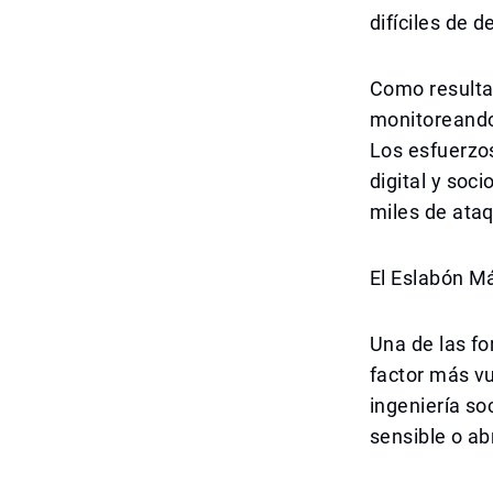
difíciles de 
Como resulta
monitoreando
Los esfuerzo
digital y soc
miles de ataq
El Eslabón M
Una de las fo
factor más v
ingeniería so
sensible o ab