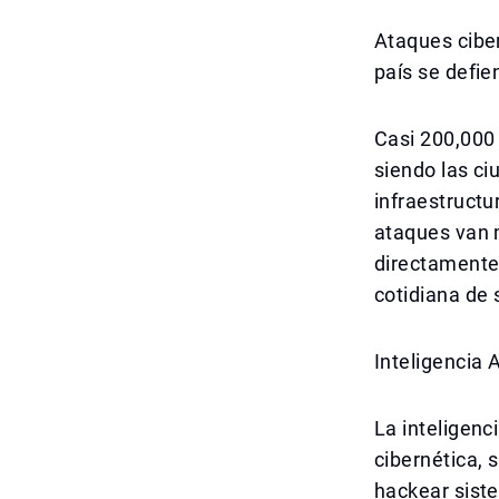
Ataques cibe
país se defie
Casi 200,000
siendo las ci
infraestructu
ataques van m
directamente 
cotidiana de 
Inteligencia 
La inteligenc
cibernética, 
hackear siste