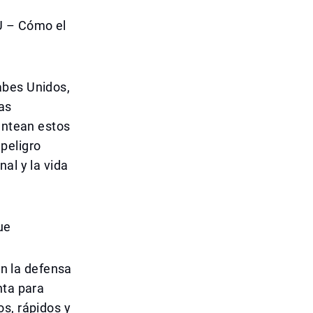
U – Cómo el
abes Unidos,
as
lantean estos
peligro
al y la vida
ue
en la defensa
nta para
s, rápidos y