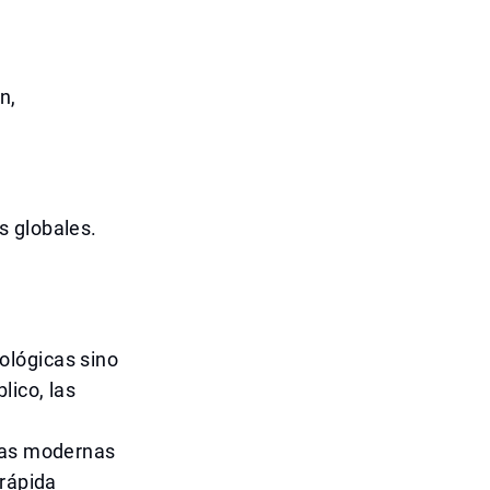
n,
s globales.
ológicas sino
lico, las
gías modernas
 rápida