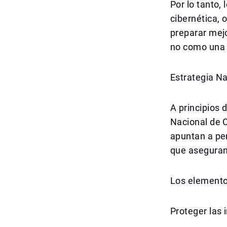
Por lo tanto
cibernética, 
preparar mejo
no como una v
Estrategia Na
A principios 
Nacional de C
apuntan a per
que aseguran 
Los elementos
Proteger las i