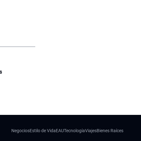
s
Negocios
Estilo de Vida
EAU
Tecnología
Viajes
Bienes Raíces