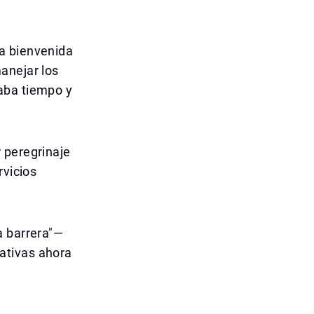
a bienvenida
anejar los
aba tiempo y
 peregrinaje
rvicios
a barrera"—
ativas ahora