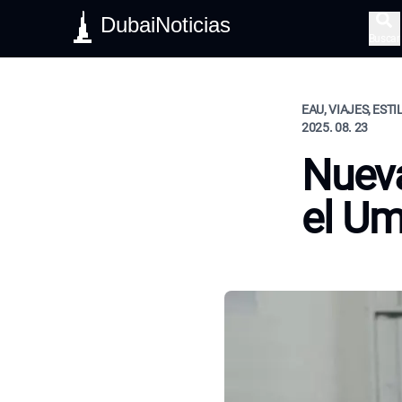
DubaiNoticias
Buscar
EAU, VIAJES, ESTI
2025. 08. 23
Nueva
el U