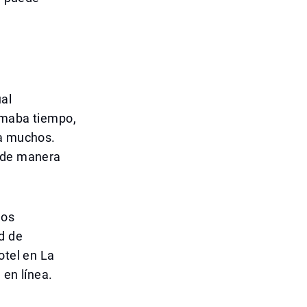
ual
omaba tiempo,
 a muchos.
, de manera
los
d de
otel en La
 en línea.