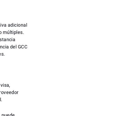
iva adicional
o múltiples.
estancia
encia del GCC
es.
visa,
proveedor
l.
se puede