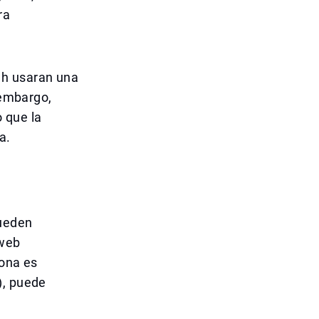
ra
ah usaran una
 embargo,
 que la
a.
pueden
 web
sona es
), puede