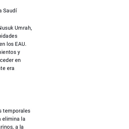
a Saudí
a Nusuk Umrah,
nidades
en los EAU.
mientos y
cceder en
nte era
s temporales
 elimina la
inos, a la