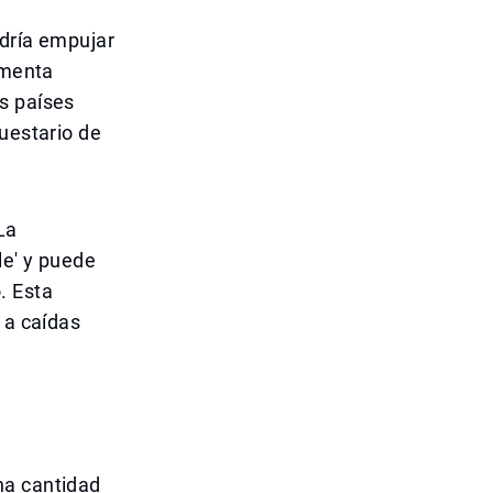
odría empujar
ementa
s países
puestario de
La
le' y puede
. Esta
 a caídas
na cantidad