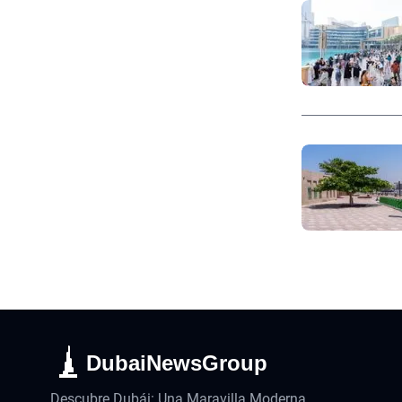
DubaiNewsGroup
Descubre Dubái: Una Maravilla Moderna