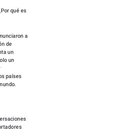
¿Por qué es
anunciaron a
ón de
nta un
olo un
r
los países
 mundo.
versaciones
ortadores