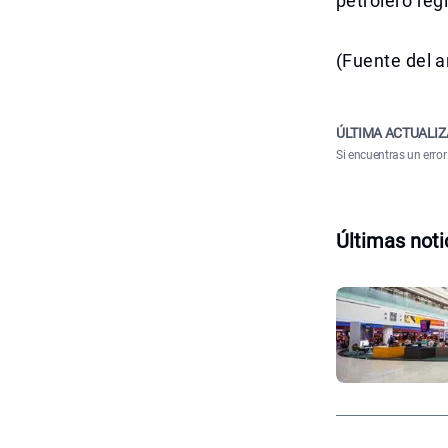
petrolero reg
(Fuente del a
ÚLTIMA ACTUALIZ
Si encuentras un error
Últimas noti