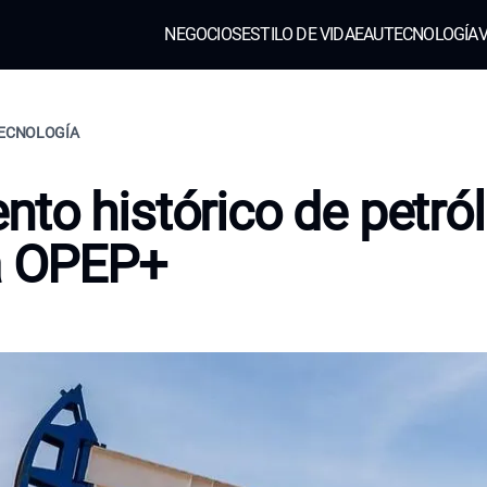
NEGOCIOS
ESTILO DE VIDA
EAU
TECNOLOGÍA
V
TECNOLOGÍA
to histórico de petró
a OPEP+