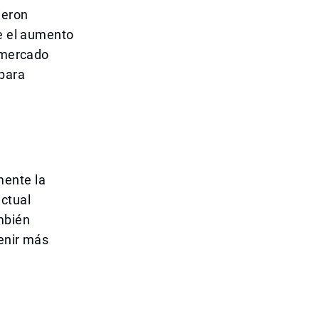
ieron
ye el aumento
l mercado
 para
mente la
ctual
mbién
venir más