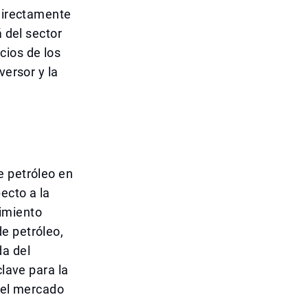
 directamente
á del sector
cios de los
versor y la
e petróleo en
ecto a la
imiento
e petróleo,
da del
clave para la
n el mercado