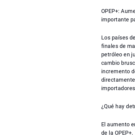
OPEP+: Aument
importante p
Los países d
finales de ma
petróleo en j
cambio brusco
incremento de
directamente 
importadores 
¿Qué hay detr
El aumento en
de la OPEP+.