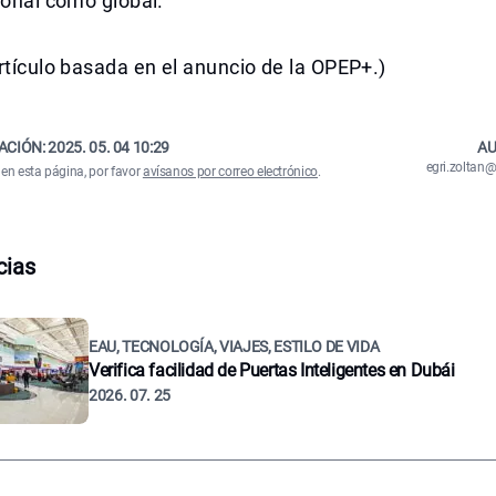
ional como global.
rtículo basada en el anuncio de la OPEP+.)
ACIÓN:
2025. 05. 04 10:29
AU
egri.zolta
 en esta página, por favor
avísanos por correo electrónico
.
cias
EAU, TECNOLOGÍA, VIAJES, ESTILO DE VIDA
Verifica facilidad de Puertas Inteligentes en Dubái
2026. 07. 25