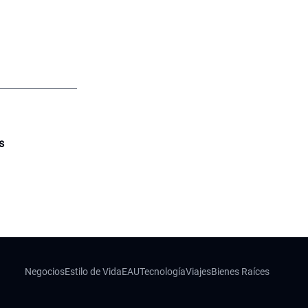
s
Negocios
Estilo de Vida
EAU
Tecnología
Viajes
Bienes Raíces