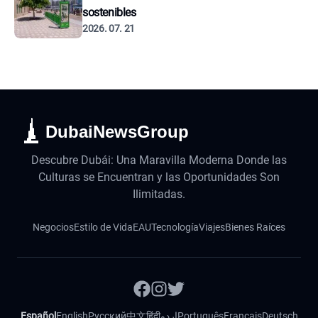
sostenibles
2026. 07. 21
DubaiNewsGroup
Descubre Dubái: Una Maravilla Moderna Donde las
Culturas se Encuentran y las Oportunidades Son
Ilimitadas.
Negocios
Estilo de Vida
EAU
Tecnología
Viajes
Bienes Raíces
Español
English
Русский
中文
हिंदी
اردو
Português
Français
Deutsch