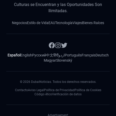
Culturas se Encuentran y las Oportunidades Son
Ilimitadas.
Negocios
Estilo de Vida
EAU
Tecnología
Viajes
Bienes Raíces
Español
English
Русский
中文
हिंदी
اردو
Português
Français
Deutsch
Magyar
Slovenský
©
2026
DubaiNoticias. Todos los derechos reservados.
Contacto
Aviso Legal
Política de Privacidad
Política de Cookies
Código ético
Verificación de datos
Advertisement: