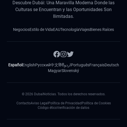
Descubre Dubái: Una Maravilla Moderna Donde las
Culturas se Encuentran y las Oportunidades Son
Ilimitadas.
Negocios
Estilo de Vida
EAU
Tecnología
Viajes
Bienes Raíces
Español
English
Русский
中文
हिंदी
اردو
Português
Français
Deutsch
Magyar
Slovenský
©
2026
DubaiNoticias. Todos los derechos reservados.
Contacto
Aviso Legal
Política de Privacidad
Política de Cookies
Código ético
Verificación de datos