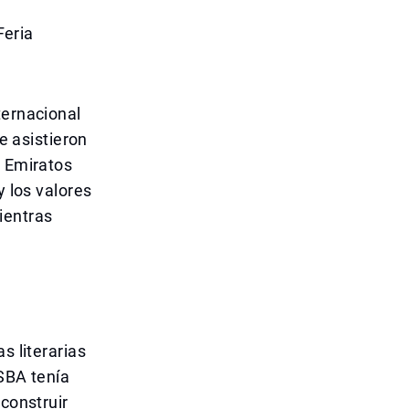
Feria
ternacional
e asistieron
s Emiratos
y los valores
ientras
s literarias
 SBA tenía
 construir