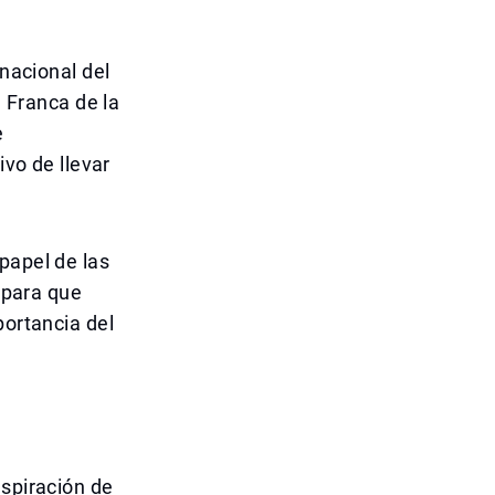
rnacional del
a Franca de la
e
ivo de llevar
papel de las
s para que
portancia del
aspiración de