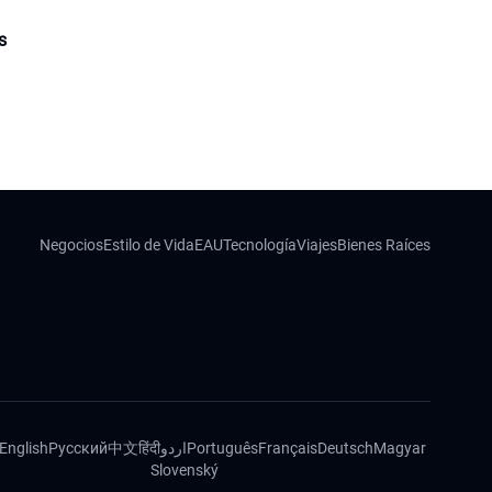
s
Negocios
Estilo de Vida
EAU
Tecnología
Viajes
Bienes Raíces
English
Русский
中文
हिंदी
اردو
Português
Français
Deutsch
Magyar
Slovenský