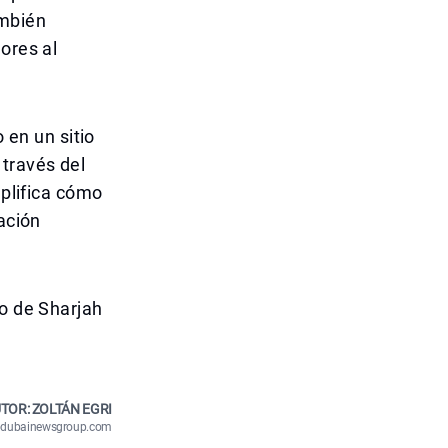
ambién
ores al
 en un sitio
 través del
mplifica cómo
ación
ro de Sharjah
TOR: ZOLTÁN EGRI
n@dubainewsgroup.com