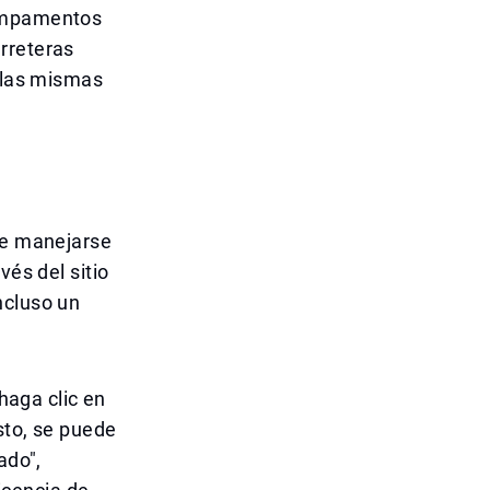
campamentos
rreteras
n las mismas
ede manejarse
vés del sitio
ncluso un
 haga clic en
sto, se puede
ado",