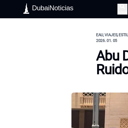
DubaiNoticias
Buscar
EAU, VIAJES, ESTI
2026. 01. 05
Abu D
Ruid