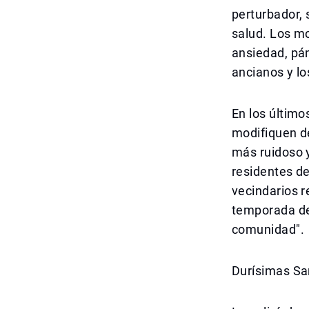
perturbador,
salud. Los mo
ansiedad, pán
ancianos y l
En los últim
modifiquen d
más ruidoso y
residentes d
vecindarios r
temporada de 
comunidad".
Durísimas San