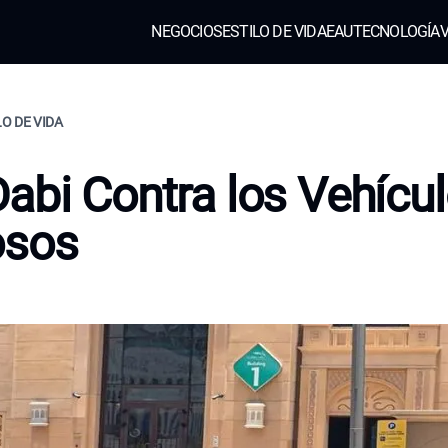
NEGOCIOS
ESTILO DE VIDA
EAU
TECNOLOGÍA
V
LO DE VIDA
abi Contra los Vehícu
osos