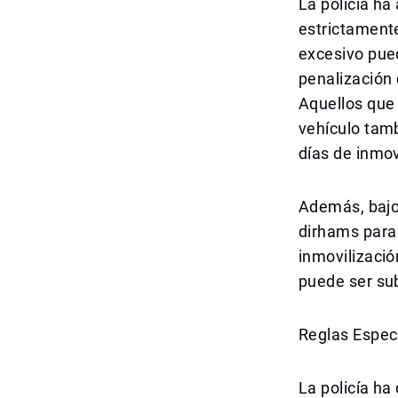
La policía ha
estrictament
excesivo pue
penalización 
Aquellos que 
vehículo tam
días de inmov
Además, bajo 
dirhams para 
inmovilizació
puede ser su
Reglas Especí
La policía h