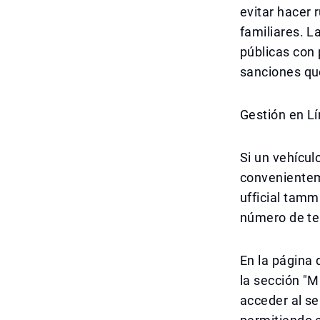
evitar hacer
familiares. L
públicas con 
sanciones qu
Gestión en L
Si un vehícul
convenienteme
ufficial tamm
número de tel
En la página 
la sección "M
acceder al se