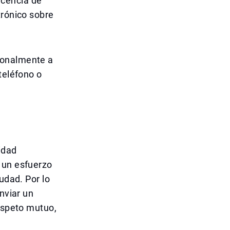
licencia de
trónico sobre
sonalmente a
teléfono o
idad
 un esfuerzo
udad. Por lo
nviar un
respeto mutuo,