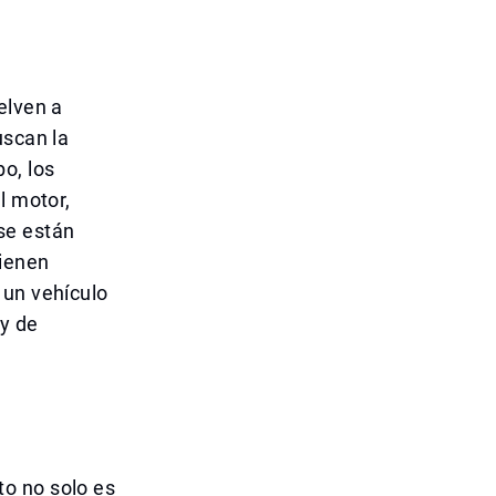
elven a
uscan la
o, los
l motor,
se están
tienen
 un vehículo
 y de
o no solo es