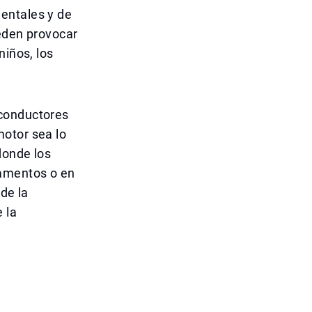
entales y de
ueden provocar
niños, los
 conductores
motor sea lo
donde los
pamentos o en
 de la
 la