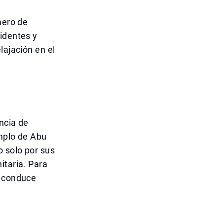
mero de
identes y
lajación en el
encia de
emplo de Abu
 solo por sus
itaria. Para
: conduce