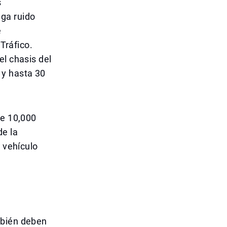
s
ga ruido
e
 Tráfico.
el chasis del
 y hasta 30
de 10,000
de la
l vehículo
mbién deben