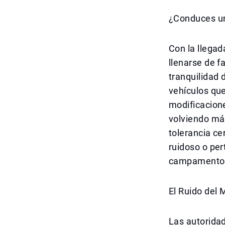
¿Conduces un
Con la llegad
llenarse de f
tranquilidad 
vehículos que
modificacion
volviendo más
tolerancia ce
ruidoso o per
campamentos 
El Ruido del
Las autorida