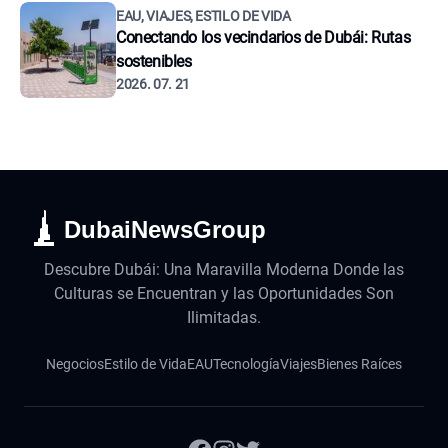
EAU, VIAJES, ESTILO DE VIDA
Conectando los vecindarios de Dubái: Rutas
sostenibles
2026. 07. 21
DubaiNewsGroup
Descubre Dubái: Una Maravilla Moderna Donde las
Culturas se Encuentran y las Oportunidades Son
Ilimitadas.
Negocios
Estilo de Vida
EAU
Tecnología
Viajes
Bienes Raíces