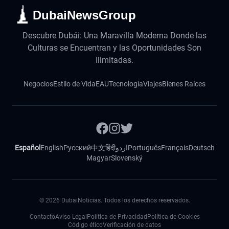
DubaiNewsGroup
Descubre Dubái: Una Maravilla Moderna Donde las
Culturas se Encuentran y las Oportunidades Son
Ilimitadas.
Negocios
Estilo de Vida
EAU
Tecnología
Viajes
Bienes Raíces
Español
English
Русский
中文
हिंदी
اردو
Português
Français
Deutsch
Magyar
Slovenský
©
2026
DubaiNoticias. Todos los derechos reservados.
Contacto
Aviso Legal
Política de Privacidad
Política de Cookies
Código ético
Verificación de datos