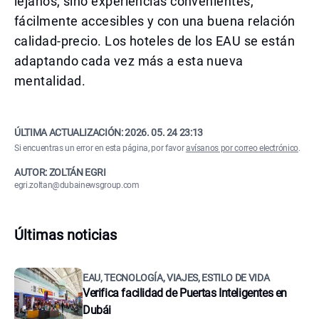
lejanos, sino experiencias convenientes,
fácilmente accesibles y con una buena relación
calidad-precio. Los hoteles de los EAU se están
adaptando cada vez más a esta nueva
mentalidad.
ÚLTIMA ACTUALIZACIÓN:
2026. 05. 24 23:13
Si encuentras un error en esta página, por favor
avísanos por correo electrónico
.
AUTOR: ZOLTÁN EGRI
egri.zoltan@dubainewsgroup.com
Últimas noticias
EAU, TECNOLOGÍA, VIAJES, ESTILO DE VIDA
Verifica facilidad de Puertas Inteligentes en
Dubái