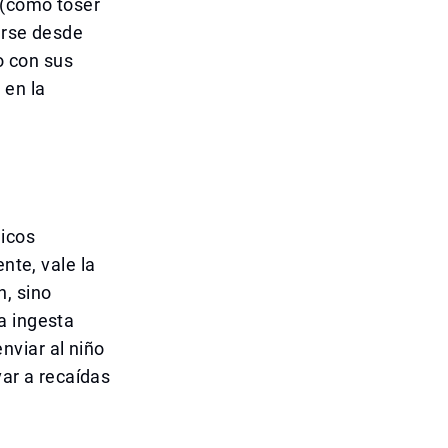
 (como toser
arse desde
o con sus
 en la
icos
nte, vale la
n, sino
a ingesta
nviar al niño
var a recaídas