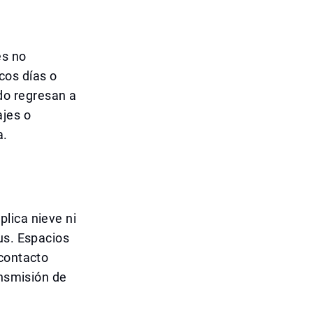
es no
cos días o
do regresan a
ajes o
a.
lica nieve ni
us. Espacios
 contacto
ansmisión de