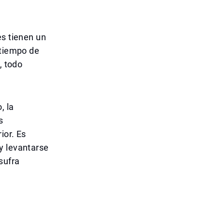
es tienen un
 tiempo de
, todo
, la
s
ior. Es
y levantarse
sufra