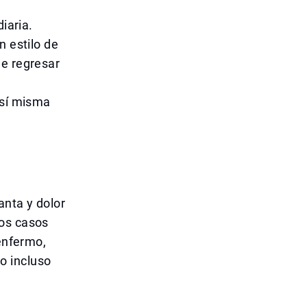
iaria.
n estilo de
de regresar
 sí misma
anta y dolor
hos casos
 enfermo,
o incluso