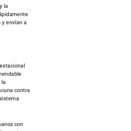
y la
 rápidamente
 y envían a
estacional
omendable
 la
vacuna contra
l sistema
 manos con