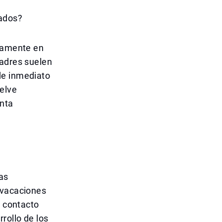
iados?
evamente en
padres suelen
de inmediato
elve
enta
as
 vacaciones
l contacto
rollo de los