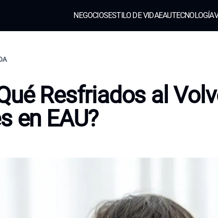
NEGOCIOS
ESTILO DE VIDA
EAU
TECNOLOGÍA
V
IDA
Qué Resfriados al Volv
es en EAU?