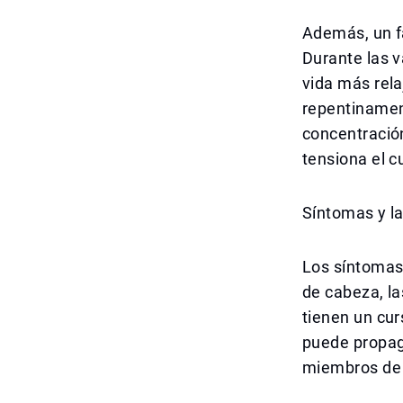
Además, un fa
Durante las v
vida más rela
repentinamen
concentración
tensiona el c
Síntomas y l
Los síntomas 
de cabeza, l
tienen un cur
puede propag
miembros de l