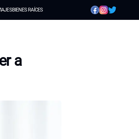
IAJES
BIENES RAÍCES
er a