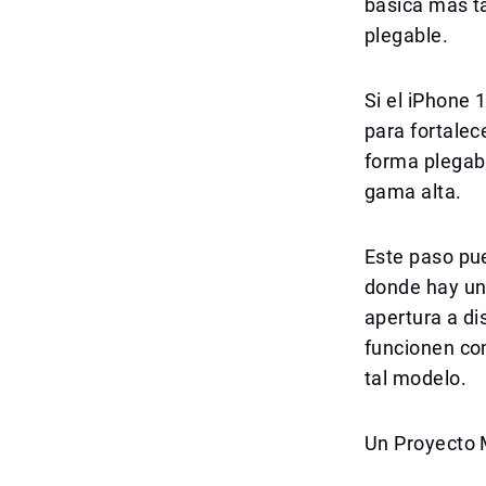
básica más t
plegable.
Si el iPhone 
para fortale
forma plegabl
gama alta.
Este paso pu
donde hay un
apertura a di
funcionen co
tal modelo.
Un Proyecto 