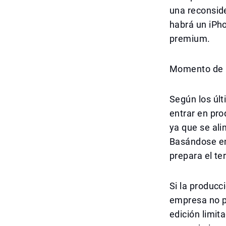
una reconside
habrá un iPho
premium.
Momento de F
Según los últ
entrar en pro
ya que se ali
Basándose en
prepara el t
Si la producc
empresa no p
edición limit