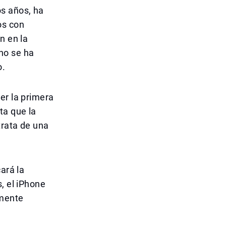
os años, ha
os con
n en la
no se ha
o.
er la primera
ta que la
trata de una
ará la
, el iPhone
amente