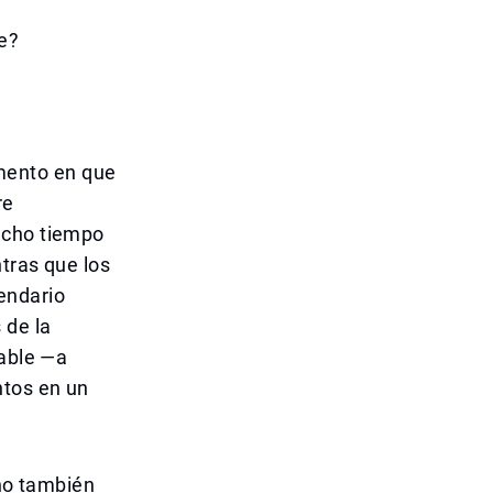
e?
mento en que
re
ucho tiempo
tras que los
endario
 de la
gable —a
ntos en un
ino también