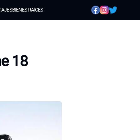
IAJES
BIENES RAÍCES
ne 18