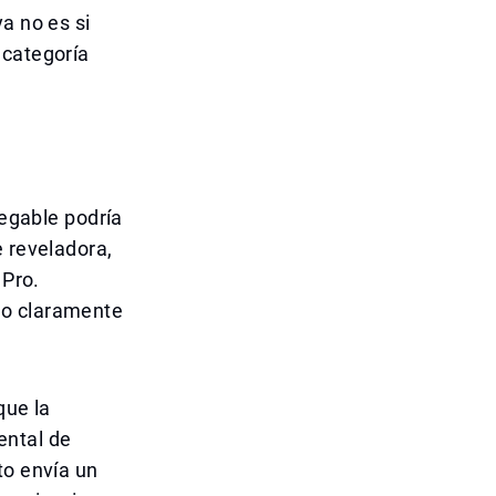
a no es si
 categoría
legable podría
e reveladora,
 Pro.
io claramente
que la
ental de
to envía un