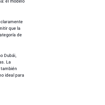
ma: el modelo
á claramente
itir que la
categoría de
o Dubái,
as. La
e también
o ideal para