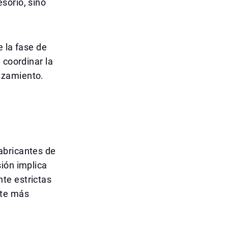
sorio, sino
e la fase de
 coordinar la
nzamiento.
abricantes de
ión implica
te estrictas
nte más