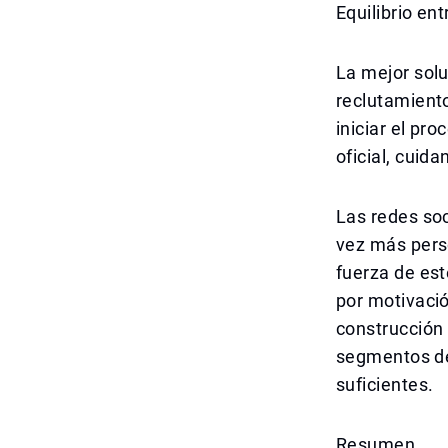
Equilibrio en
La mejor sol
reclutamient
iniciar el pr
oficial, cuid
Las redes soc
vez más pers
fuerza de es
por motivació
construcción
segmentos de
suficientes.
Resumen