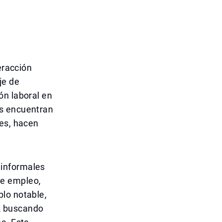
eracción
je de
ón laboral en
os encuentran
res, hacen
 informales
de empleo,
lo notable,
k buscando