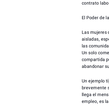
contrato labo
El Poder de 
Las mujeres 
aisladas, esp
las comunidad
Un solo comen
compartida p
abandonar s
Un ejemplo tí
brevemente s
llega el mens
empleo, es l