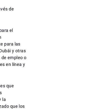
avés de
para el
n
e para las
Dubái y otras
s de empleo o
es en línea y
les que
s
 la
zado que los