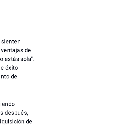
 sienten
 ventajas de
 estás sola".
e éxito
unto de
biendo
as después,
dquisición de