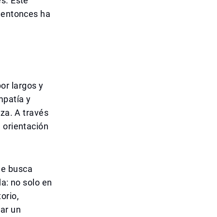
s. Este
e entonces ha
or largos y
mpatía y
rza. A través
 orientación
ue busca
da: no solo en
orio,
mar un