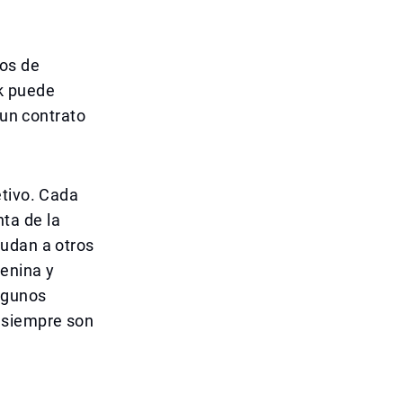
dos de
k puede
 un contrato
.
etivo. Cada
ta de la
yudan a otros
menina y
lgunos
 siempre son