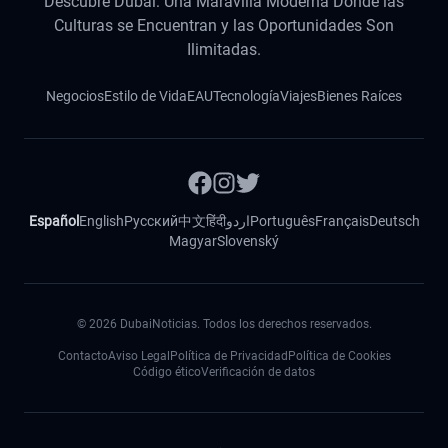
Descubre Dubái: Una Maravilla Moderna Donde las
Culturas se Encuentran y las Oportunidades Son
Ilimitadas.
Negocios
Estilo de Vida
EAU
Tecnología
Viajes
Bienes Raíces
Español
English
Русский
中文
हिंदी
اردو
Português
Français
Deutsch
Magyar
Slovenský
©
2026
DubaiNoticias. Todos los derechos reservados.
Contacto
Aviso Legal
Política de Privacidad
Política de Cookies
Código ético
Verificación de datos