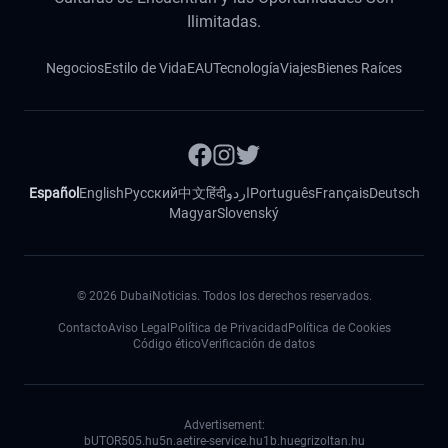
Ilimitadas.
Negocios
Estilo de Vida
EAU
Tecnología
Viajes
Bienes Raíces
Español
English
Русский
中文
हिंदी
اردو
Português
Français
Deutsch
Magyar
Slovenský
©
2026
DubaiNoticias. Todos los derechos reservados.
Contacto
Aviso Legal
Política de Privacidad
Política de Cookies
Código ético
Verificación de datos
Advertisement:
bUTOR5
05.hu
5n.ae
tire-service.hu
1b.hu
egrizoltan.hu