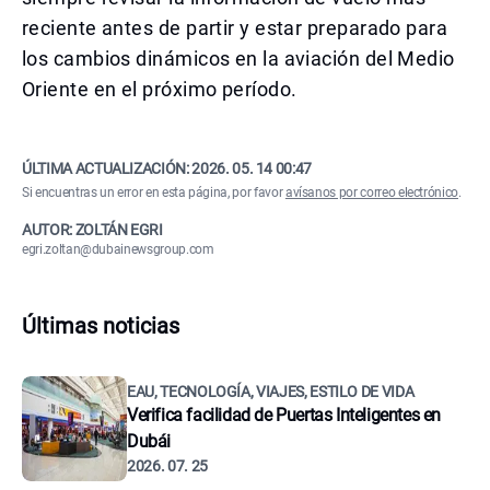
reciente antes de partir y estar preparado para
los cambios dinámicos en la aviación del Medio
Oriente en el próximo período.
ÚLTIMA ACTUALIZACIÓN:
2026. 05. 14 00:47
Si encuentras un error en esta página, por favor
avísanos por correo electrónico
.
AUTOR: ZOLTÁN EGRI
egri.zoltan@dubainewsgroup.com
Últimas noticias
EAU, TECNOLOGÍA, VIAJES, ESTILO DE VIDA
Verifica facilidad de Puertas Inteligentes en
Dubái
2026. 07. 25