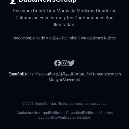
Descubre Dubái: Una Maravilla Moderna Donde las
Culturas se Encuentran y las Oportunidades Son
Ilimitadas.
Negocios
Estilo de Vida
EAU
Tecnología
Viajes
Bienes Raíces
Español
English
Русский
中文
हिंदी
اردو
Português
Français
Deutsch
Magyar
Slovenský
©
2026
DubaiNoticias. Todos los derechos reservados.
Contacto
Aviso Legal
Política de Privacidad
Política de Cookies
Código ético
Verificación de datos