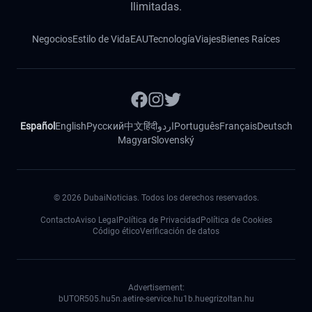
Ilimitadas.
Negocios
Estilo de Vida
EAU
Tecnología
Viajes
Bienes Raíces
Español
English
Русский
中文
हिंदी
اردو
Português
Français
Deutsch
Magyar
Slovenský
©
2026
DubaiNoticias. Todos los derechos reservados.
Contacto
Aviso Legal
Política de Privacidad
Política de Cookies
Código ético
Verificación de datos
Advertisement:
bUTOR5
05.hu
5n.ae
tire-service.hu
1b.hu
egrizoltan.hu