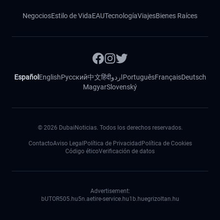
Negocios
Estilo de Vida
EAU
Tecnología
Viajes
Bienes Raíces
Español
English
Русский
中文
हिंदी
اردو
Português
Français
Deutsch
Magyar
Slovenský
©
2026
DubaiNoticias. Todos los derechos reservados.
Contacto
Aviso Legal
Política de Privacidad
Política de Cookies
Código ético
Verificación de datos
Advertisement:
bUTOR5
05.hu
5n.ae
tire-service.hu
1b.hu
egrizoltan.hu