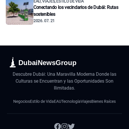
EAU, VIAJES, ESTILO DE VIDA
Conectando los vecindarios de Dubái: Rutas
sostenibles
2026. 07. 21
DubaiNewsGroup
Descubre Dubái: Una Maravilla Moderna Donde las
Culturas se Encuentran y las Oportunidades Son
Ilimitadas.
Negocios
Estilo de Vida
EAU
Tecnología
Viajes
Bienes Raíces