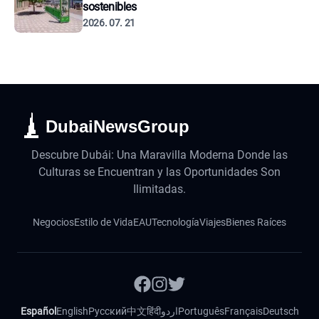
sostenibles
2026. 07. 21
DubaiNewsGroup
Descubre Dubái: Una Maravilla Moderna Donde las
Culturas se Encuentran y las Oportunidades Son
Ilimitadas.
Negocios
Estilo de Vida
EAU
Tecnología
Viajes
Bienes Raíces
Español
English
Русский
中文
हिंदी
اردو
Português
Français
Deutsch