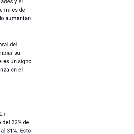
dades y el
e miles de
solo aumentan
ral del
mbiar su
e es un signo
anza en el
 En
 del 23% de
 al 31%. Esto