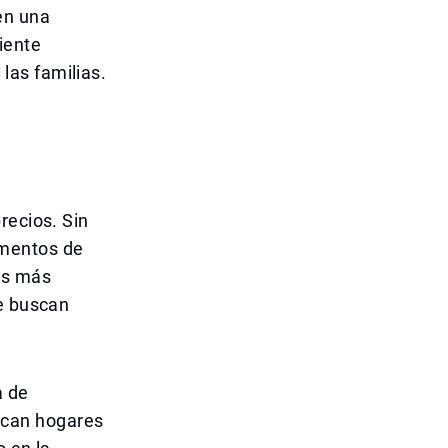
en una
iente
las familias.
recios. Sin
umentos de
es más
ue buscan
a de
scan hogares