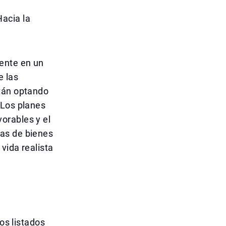
acia la
mente en un
e las
stán optando
 Los planes
orables y el
ras de bienes
vida realista
os listados