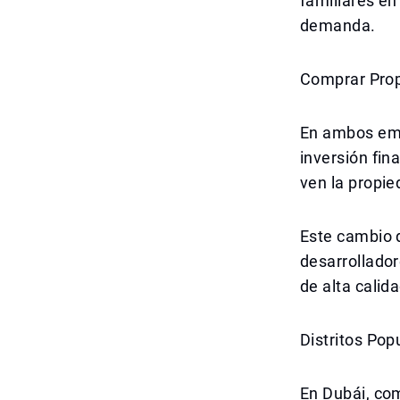
familiares en
demanda.
Comprar Prop
En ambos emi
inversión fin
ven la propie
Este cambio 
desarrollador
de alta calid
Distritos Pop
En Dubái, co