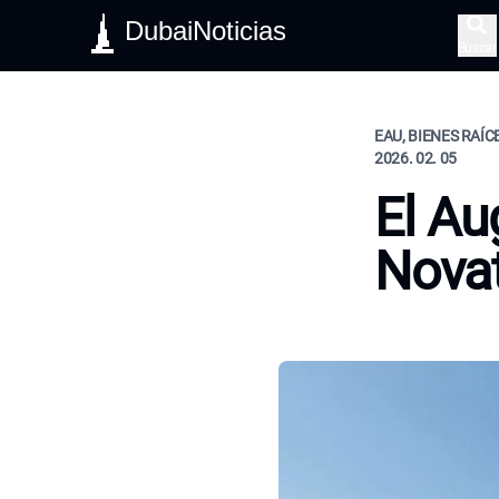
DubaiNoticias
Buscar
EAU, BIENES RAÍC
2026. 02. 05
El Au
Nova