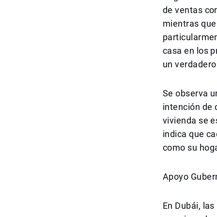
de ventas con
mientras que
particularmen
casa en los p
un verdadero
Se observa u
intención de 
vivienda se 
indica que ca
como su hogar
Apoyo Gubern
En Dubái, la