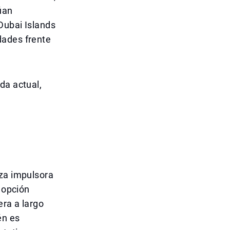
úan
Dubai Islands
dades frente
da actual,
rza impulsora
a opción
era a largo
én es