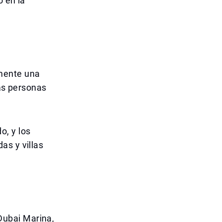
o en la
mente una
Las personas
.
, y los
as y villas
Dubai Marina,