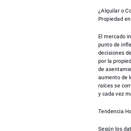
¿Alquilar o 
Propiedad en
El mercado i
punto de infl
decisiones d
por la propie
de asentamie
aumento de l
raíces se con
y cada vez 
Tendencia Ha
Según los dat