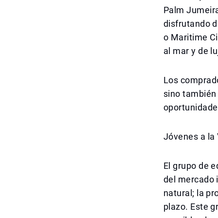
Palm Jumeirah
disfrutando d
o Maritime C
al mar y de lu
Los comprador
sino también 
oportunidades
Jóvenes a la
El grupo de e
del mercado i
natural; la p
plazo. Este g