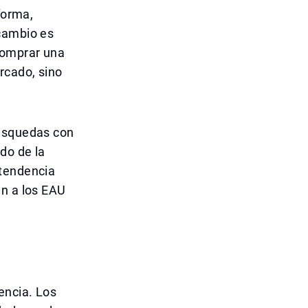
forma,
 cambio es
comprar una
rcado, sino
búsquedas con
do de la
 tendencia
an a los EAU
encia. Los