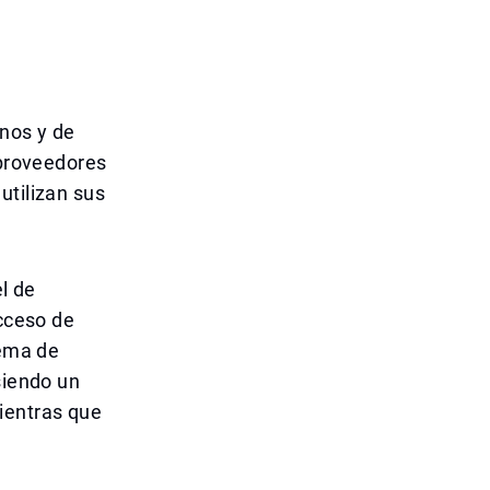
onos y de
 proveedores
utilizan sus
el de
acceso de
tema de
siendo un
ientras que