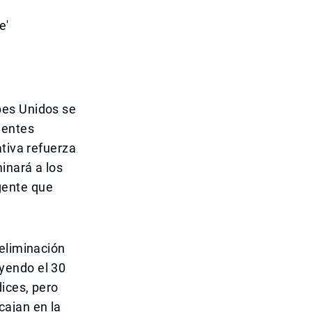
e'
bes Unidos se
gentes
ativa refuerza
inará a los
gente que
 eliminación
yendo el 30
dices, pero
cajan en la