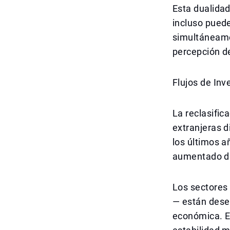
Esta dualidad
incluso puede
simultáneamen
percepción de
Flujos de Inv
La reclasific
extranjeras d
los últimos a
aumentado d
Los sectores 
— están dese
económica. Es