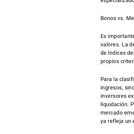
especializad
Bonos vs. Me
Es importante
valores. La d
de índices de
propios crite
Para la clasi
ingresos, sin
inversores ex
liquidación. 
mercado emer
ya refleja un