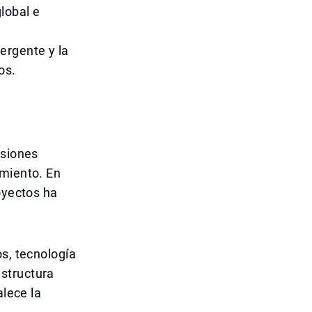
lobal e
ergente y la
os.
rsiones
imiento. En
oyectos ha
os, tecnología
structura
alece la