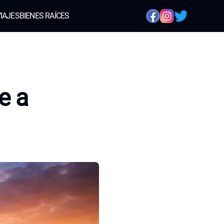
IAJES
BIENES RAÍCES
e a