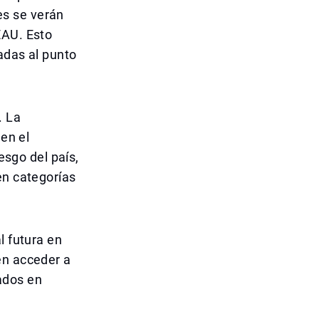
es se verán
EAU. Esto
adas al punto
. La
 en el
esgo del país,
en categorías
l futura en
en acceder a
ados en