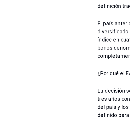
definición tr
El país anter
diversificad
índice en cua
bonos denomi
completament
¿Por qué el 
La decisión s
tres años con
del país y lo
definido par