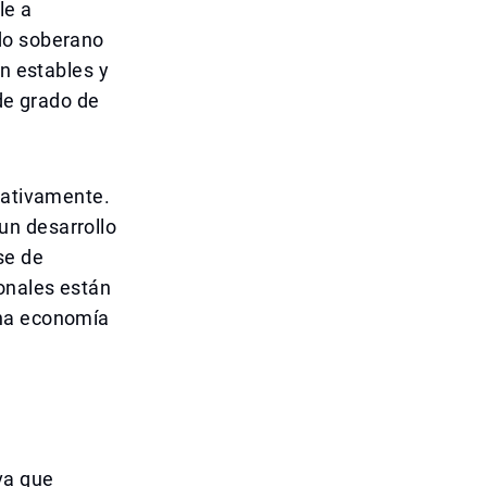
le a
do soberano
on estables y
 de grado de
cativamente.
un desarrollo
se de
ionales están
una economía
va que