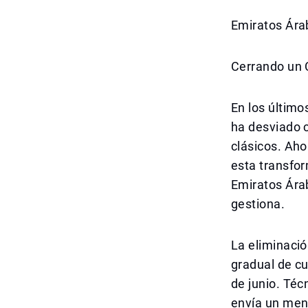
Emiratos Ára
Cerrando un C
En los últim
ha desviado 
clásicos. Aho
esta transfo
Emiratos Ára
gestiona.
La eliminació
gradual de c
de junio. Téc
envía un men