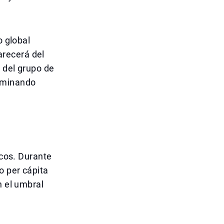
o global
recerá del
 del grupo de
rminando
icos. Durante
o per cápita
n el umbral