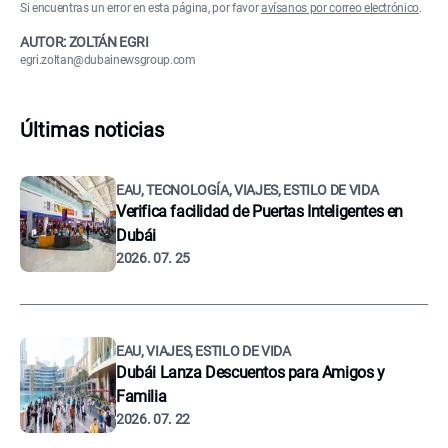
Si encuentras un error en esta página, por favor
avísanos por correo electrónico
.
AUTOR: ZOLTÁN EGRI
egri.zoltan@dubainewsgroup.com
Últimas noticias
EAU, TECNOLOGÍA, VIAJES, ESTILO DE VIDA
Verifica facilidad de Puertas Inteligentes en
Dubái
2026. 07. 25
EAU, VIAJES, ESTILO DE VIDA
Dubái Lanza Descuentos para Amigos y
Familia
2026. 07. 22