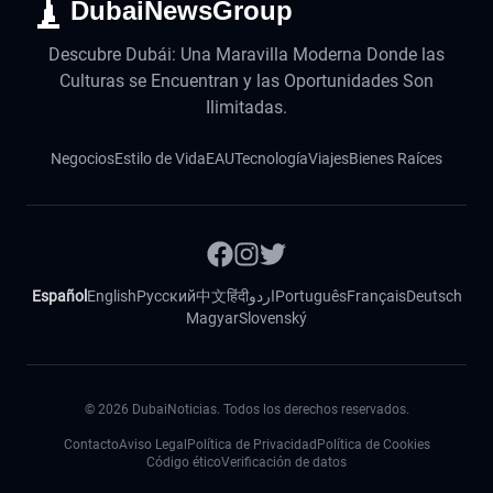
DubaiNewsGroup
Descubre Dubái: Una Maravilla Moderna Donde las
Culturas se Encuentran y las Oportunidades Son
Ilimitadas.
Negocios
Estilo de Vida
EAU
Tecnología
Viajes
Bienes Raíces
Español
English
Русский
中文
हिंदी
اردو
Português
Français
Deutsch
Magyar
Slovenský
©
2026
DubaiNoticias. Todos los derechos reservados.
Contacto
Aviso Legal
Política de Privacidad
Política de Cookies
Código ético
Verificación de datos