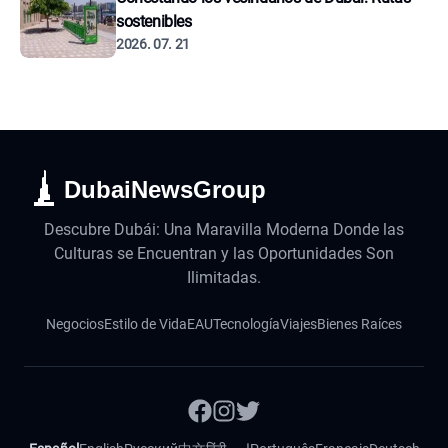
sostenibles
2026. 07. 21
DubaiNewsGroup
Descubre Dubái: Una Maravilla Moderna Donde las
Culturas se Encuentran y las Oportunidades Son
Ilimitadas.
Negocios
Estilo de Vida
EAU
Tecnología
Viajes
Bienes Raíces