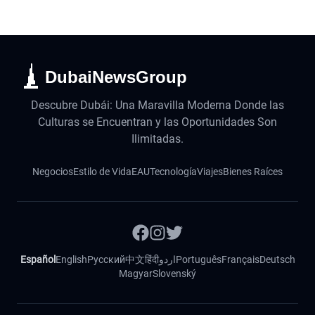
DubaiNewsGroup
Descubre Dubái: Una Maravilla Moderna Donde las
Culturas se Encuentran y las Oportunidades Son
Ilimitadas.
Negocios
Estilo de Vida
EAU
Tecnología
Viajes
Bienes Raíces
Español
English
Русский
中文
हिंदी
اردو
Português
Français
Deutsch
Magyar
Slovenský