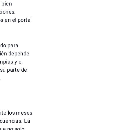
 bien
ciones.
 en el portal
ido para
bién depende
mpias y el
 su parte de
.
nte los meses
ecuencias. La
que no solo