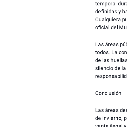
temporal dur
definidas y b
Cualquiera pu
oficial del M
Las áreas púb
todos. La co
de las huella
silencio de l
responsabilid
Conclusión
Las áreas de
de invierno, 
venta ilegal 