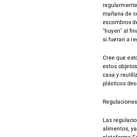
regularmente 
mañana de có
escombros de
"huyen" al fi
si fueran a r
Cree que esto
estos objetos
casa y reutil
plásticos de
Regulaciones
Las regulacio
alimentos, y