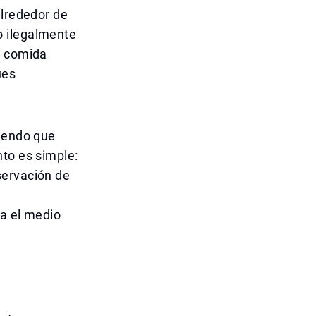
alrededor de
o ilegalmente
e comida
ues
ciendo que
nto es simple:
servación de
ia el medio