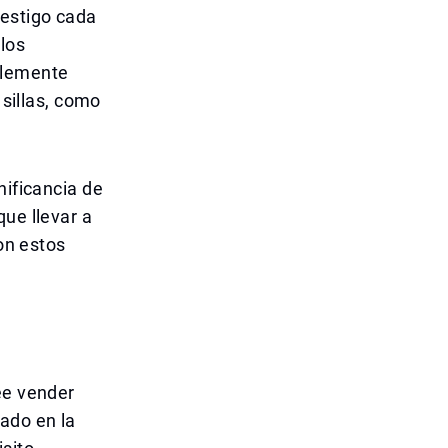
testigo cada
los
plemente
 sillas, como
nificancia de
que llevar a
con estos
ee vender
ado en la