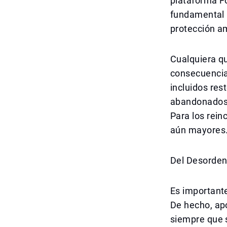
plataforma Fo
fundamental n
protección a
Cualquiera qu
consecuencias
incluidos res
abandonados,
Para los rei
aún mayores
Del Desorden
Es importante
De hecho, ap
siempre que 