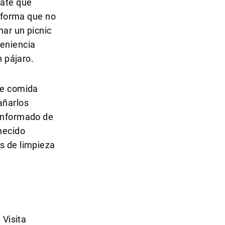
cate que
Informa que no
ar un picnic
veniencia
n pájaro.
de comida
añarlos
 informado de
necido
s de limpieza
 Visita