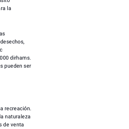
sito
ra la
ias
 desechos,
c
,000 dirhams.
as pueden ser
a recreación.
la naturaleza
s de venta