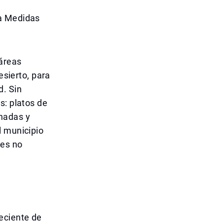
ma Medidas
 áreas
esierto, para
d. Sin
s: platos de
nadas y
l municipio
des no
eciente de