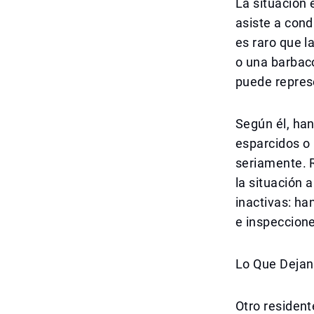
La situación
asiste a cond
es raro que l
o una barbac
puede represe
Según él, ha
esparcidos o
seriamente. 
la situación 
inactivas: h
e inspeccion
Lo Que Dejan
Otro resident