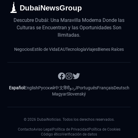
DubaiNewsGroup
Descubre Dubái: Una Maravilla Moderna Donde las
Culturas se Encuentran y las Oportunidades Son
Ilimitadas.
Negocios
Estilo de Vida
EAU
Tecnología
Viajes
Bienes Raíces
Español
English
Русский
中文
हिंदी
اردو
Português
Français
Deutsch
Magyar
Slovenský
©
2026
DubaiNoticias. Todos los derechos reservados.
Contacto
Aviso Legal
Política de Privacidad
Política de Cookies
Código ético
Verificación de datos