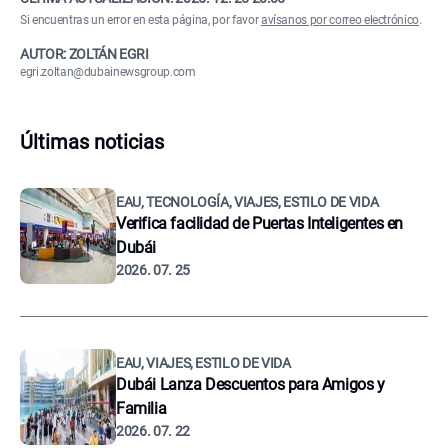
Si encuentras un error en esta página, por favor
avísanos por correo electrónico
.
AUTOR: ZOLTÁN EGRI
egri.zoltan@dubainewsgroup.com
Últimas noticias
EAU, TECNOLOGÍA, VIAJES, ESTILO DE VIDA
Verifica facilidad de Puertas Inteligentes en
Dubái
2026. 07. 25
EAU, VIAJES, ESTILO DE VIDA
Dubái Lanza Descuentos para Amigos y
Familia
2026. 07. 22