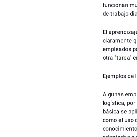
funcionan muc
de trabajo di
El aprendizaj
claramente q
empleados par
otra "tarea" e
Ejemplos de 
Algunas empr
logística, po
básica se apl
como el uso d
conocimientos