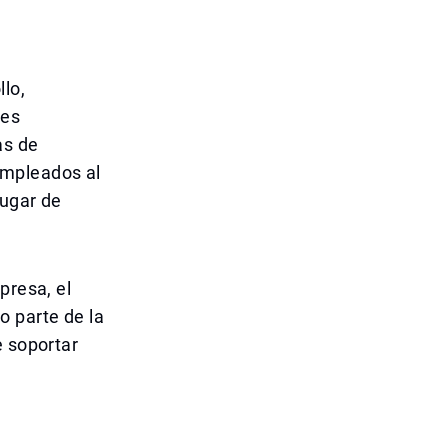
llo,
ses
as de
empleados al
lugar de
presa, el
o parte de la
e soportar