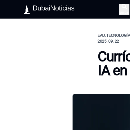
DubaiNoticias
Buscar
EAU, TECNOLOGÍA,
2025. 09. 22
Currí
IA en