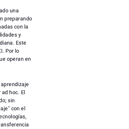
tado una
tán preparando
nadas con la
ilidades y
idiana. Este
. Por lo
que operan en
 aprendizaje
 ad hoc. El
do; sin
aje" con el
ecnologías,
transferencia