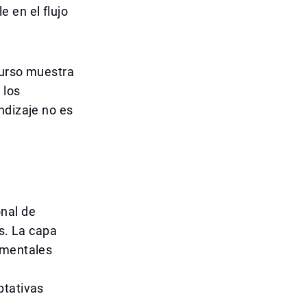
 en el flujo
curso muestra
 los
ndizaje no es
nal de
es. La capa
amentales
ptativas