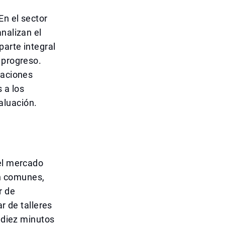
En el sector
nalizan el
parte integral
 progreso.
saciones
 a los
aluación.
 el mercado
on comunes,
r de
r de talleres
e diez minutos