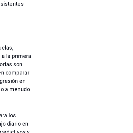
nsistentes
uelas,
 a la primera
orias son
den comparar
ogresión en
bajo a menudo
ara los
jo diario en
redictivos y