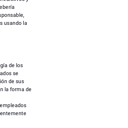
ebería
sponsable,
es usando la
gía de los
eados se
ión de sus
en la forma de
s empleados
anentemente