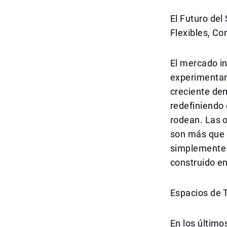
El Futuro del
Flexibles, C
El mercado in
experimentan
creciente de
redefiniendo
rodean. Las o
son más que e
simplemente 
construido en
Espacios de 
En los último