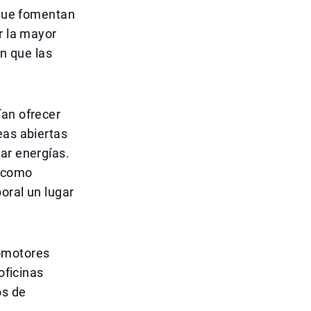
 que fomentan
r la mayor
en que las
ían ofrecer
eas abiertas
ar energías.
s—como
oral un lugar
romotores
oficinas
os de