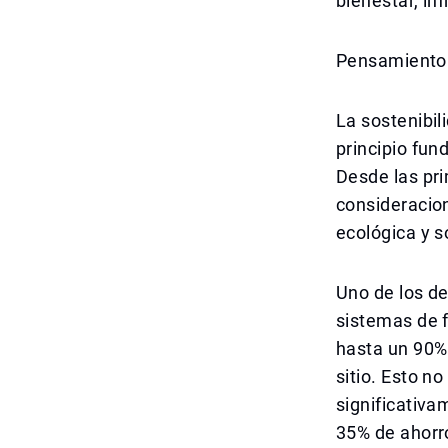
bienestar, in
Pensamiento 
La sostenibi
principio fun
Desde las pri
consideracion
ecológica y s
Uno de los d
sistemas de f
hasta un 90% 
sitio. Esto n
significativa
35% de ahorr