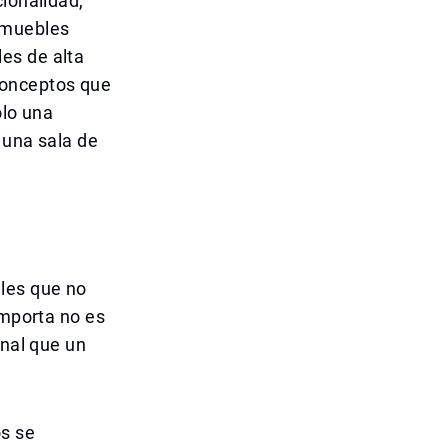
cionalidad,
 muebles
es de alta
conceptos que
olo una
 una sala de
ales que no
importa no es
onal que un
os se