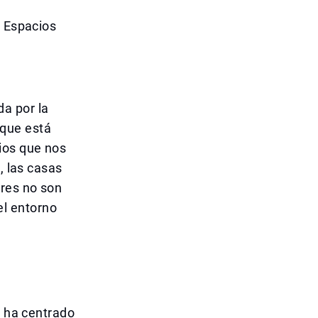
e Espacios
a por la
 que está
ios que nos
, las casas
ores no son
l entorno
e ha centrado