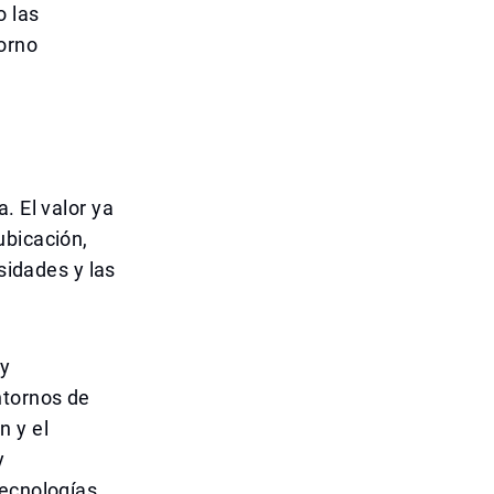
o las
orno
. El valor ya
ubicación,
sidades y las
 y
ntornos de
n y el
y
tecnologías