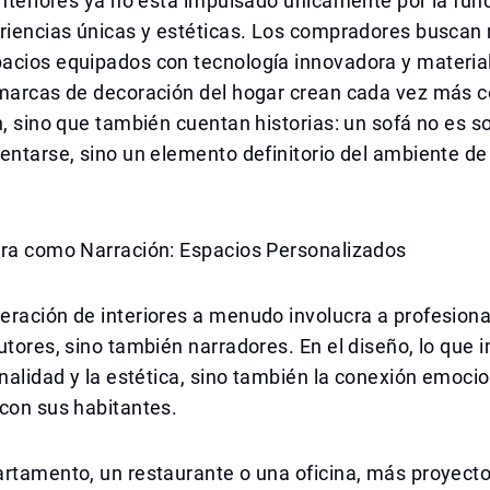
interiores ya no está impulsado únicamente por la fun
eriencias únicas y estéticas. Los compradores buscan
acios equipados con tecnología innovadora y material
 marcas de decoración del hogar crean cada vez más 
n, sino que también cuentan historias: un sofá no es s
entarse, sino un elemento definitorio del ambiente de
ura como Narración: Espacios Personalizados
eración de interiores a menudo involucra a profesion
utores, sino también narradores. En el diseño, lo que 
onalidad y la estética, sino también la conexión emoci
con sus habitantes.
artamento, un restaurante o una oficina, más proyect