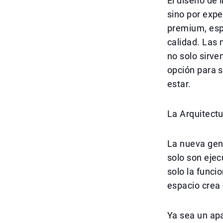
El diseño de 
sino por exp
premium, esp
calidad. Las
no solo sirve
opción para s
estar.
La Arquitect
La nueva gen
solo son ejec
solo la funci
espacio crea 
Ya sea un ap