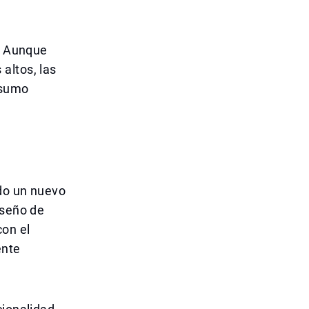
o. Aunque
altos, las
nsumo
ado un nuevo
iseño de
con el
ente