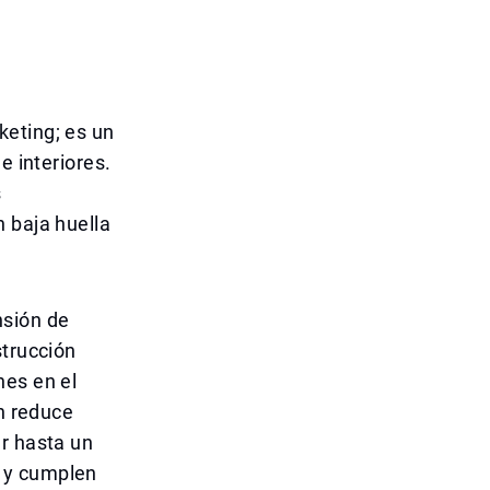
keting; es un
e interiores.
s
 baja huella
nsión de
strucción
nes en el
én reduce
ar hasta un
 y cumplen