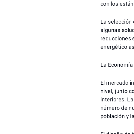
con los está
La selección 
algunas soluc
reducciones e
energético as
La Economía d
El mercado i
nivel, junto 
interiores. 
número de nu
población y l