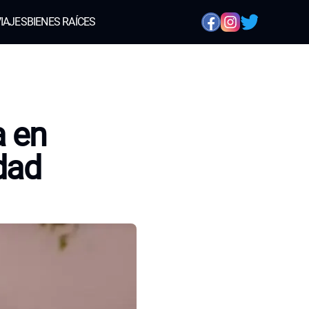
IAJES
BIENES RAÍCES
a en
dad