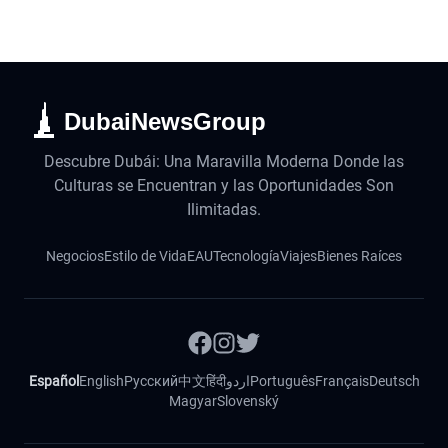
DubaiNewsGroup
Descubre Dubái: Una Maravilla Moderna Donde las
Culturas se Encuentran y las Oportunidades Son
Ilimitadas.
Negocios
Estilo de Vida
EAU
Tecnología
Viajes
Bienes Raíces
Español
English
Русский
中文
हिंदी
اردو
Português
Français
Deutsch
Magyar
Slovenský