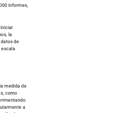
,000 informes,
iniciar
os, la
 datos de
 escala
 la medida de
as, como
perimentando
icularmente a