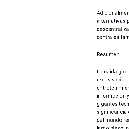
Adicionalmen
alternativas 
descentraliza
centrales ta
Resumen
La caída glob
redes sociale
entretenimie
información y
gigantes tecn
significancia
del mundo rea
largo plazo, 