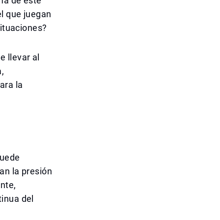
rma de este
el que juegan
situaciones?
 llevar al
,
ara la
puede
an la presión
nte,
inua del