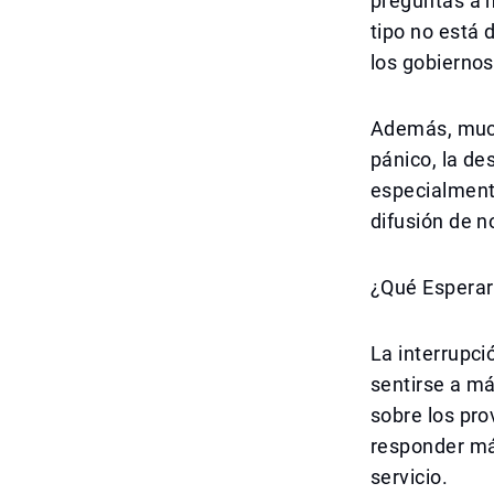
preguntas a n
tipo no está 
los gobiernos
Además, much
pánico, la de
especialment
difusión de no
¿Qué Esperar
La interrupci
sentirse a má
sobre los pr
responder más
servicio.