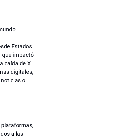
 mundo
desde Estados
d que impactó
La caída de X
as digitales,
 noticias o
s plataformas,
dos a las