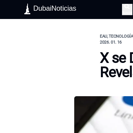
DubaiNoticias
Buscar
EAU, TECNOLOGÍ
2026. 01. 16
X se 
Revel