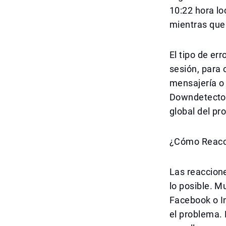
10:22 hora lo
mientras que 
El tipo de er
sesión, para 
mensajería o 
Downdetector
global del pr
¿Cómo Reacci
Las reaccione
lo posible. M
Facebook o I
el problema. 