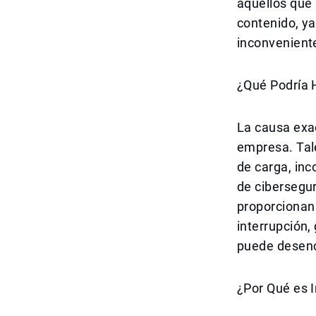
aquellos que 
contenido, ya
inconveniente
¿Qué Podría 
La causa exac
empresa. Tale
de carga, inc
de cibersegu
proporcionan 
interrupción
puede desenc
¿Por Qué es I