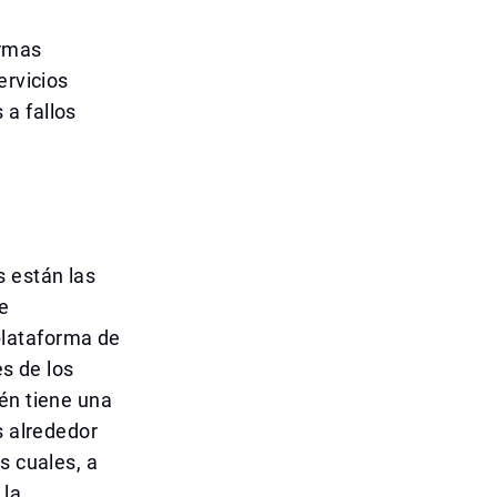
ormas
ervicios
a fallos
s están las
e
plataforma de
es de los
én tiene una
s alrededor
s cuales, a
 la