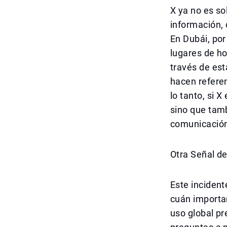
X ya no es so
información, 
En Dubái, por
lugares de ho
través de es
hacen referen
lo tanto, si X
sino que tam
comunicación 
Otra Señal de
Este incident
cuán importan
uso global pr