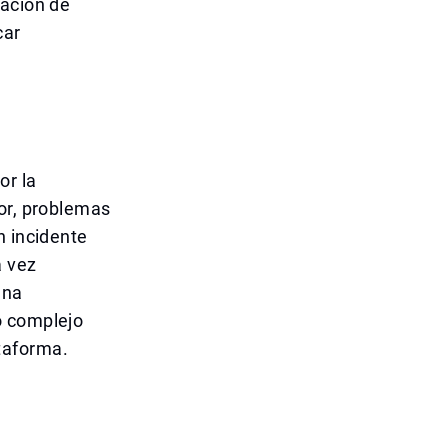
eación de
car
or la
dor, problemas
n incidente
a vez
una
o complejo
taforma.