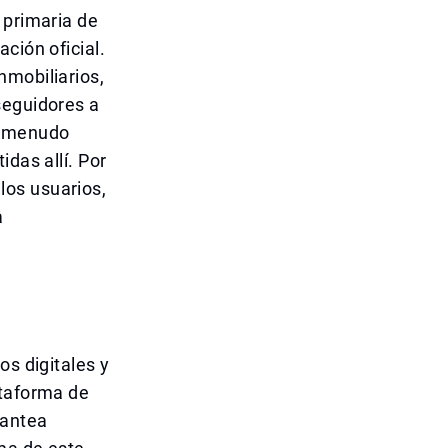
 primaria de
ción oficial.
nmobiliarios,
seguidores a
a menudo
das allí. Por
 los usuarios,
a
os digitales y
ataforma de
lantea