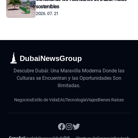
sostenibles
2026. 07. 21
DubaiNewsGroup
Descubre Dubái: Una Maravilla Moderna Donde las
Culturas se Encuentran y las Oportunidades Son
Ilimitadas.
Negocios
Estilo de Vida
EAU
Tecnología
Viajes
Bienes Raíces