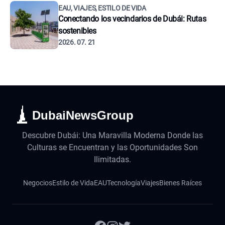
EAU, VIAJES, ESTILO DE VIDA
Conectando los vecindarios de Dubái: Rutas
sostenibles
2026. 07. 21
DubaiNewsGroup
Descubre Dubái: Una Maravilla Moderna Donde las
Culturas se Encuentran y las Oportunidades Son
Ilimitadas.
Negocios
Estilo de Vida
EAU
Tecnología
Viajes
Bienes Raíces