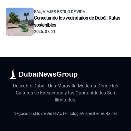
EAU, VIAJES, ESTILO DE VIDA
Conectando los vecindarios de Dubái: Rutas
sostenibles
2026. 07. 21
DubaiNewsGroup
Descubre Dubái: Una Maravilla Moderna Donde las
Culturas se Encuentran y las Oportunidades Son
Ilimitadas.
Negocios
Estilo de Vida
EAU
Tecnología
Viajes
Bienes Raíces