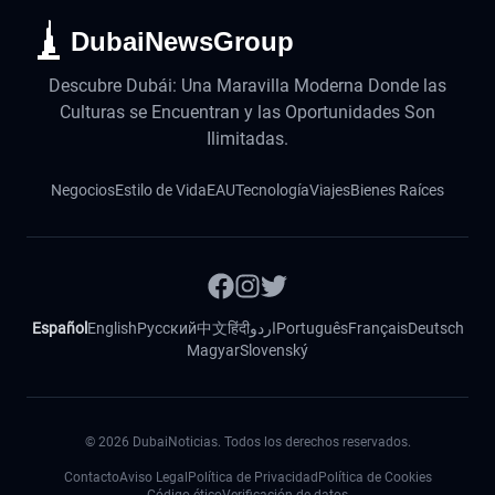
DubaiNewsGroup
Descubre Dubái: Una Maravilla Moderna Donde las
Culturas se Encuentran y las Oportunidades Son
Ilimitadas.
Negocios
Estilo de Vida
EAU
Tecnología
Viajes
Bienes Raíces
Español
English
Русский
中文
हिंदी
اردو
Português
Français
Deutsch
Magyar
Slovenský
©
2026
DubaiNoticias. Todos los derechos reservados.
Contacto
Aviso Legal
Política de Privacidad
Política de Cookies