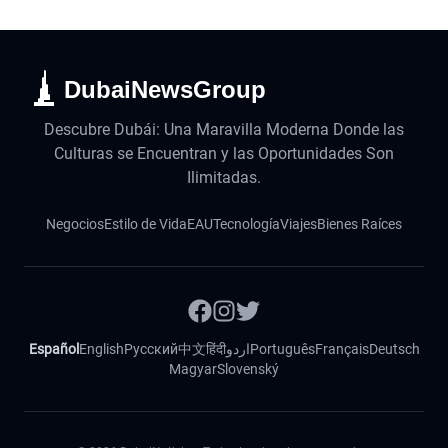
DubaiNewsGroup
Descubre Dubái: Una Maravilla Moderna Donde las
Culturas se Encuentran y las Oportunidades Son
Ilimitadas.
Negocios
Estilo de Vida
EAU
Tecnología
Viajes
Bienes Raíces
Español
English
Русский
中文
हिंदी
اردو
Português
Français
Deutsch
Magyar
Slovenský