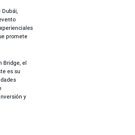
e Dubái,
 evento
xperienciales
que promete
 Bridge, el
te es su
iedades
e
inversión y