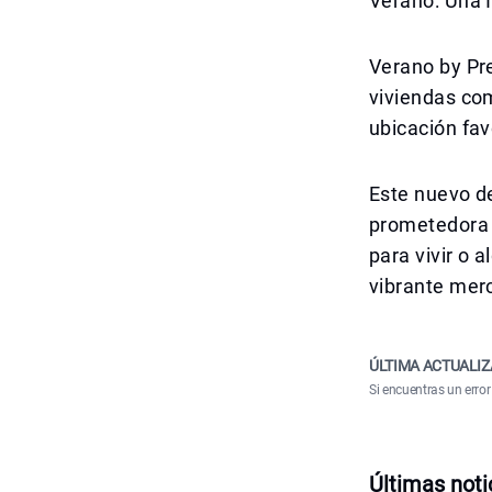
Verano: Una I
Verano by Pre
viviendas co
ubicación fav
Este nuevo d
prometedora 
para vivir o 
vibrante merc
ÚLTIMA ACTUALIZ
Si encuentras un error
Últimas noti