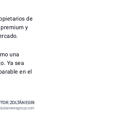
opietarios de
s premium y
ercado.
como una
zo. Ya sea
parable en el
TOR: ZOLTÁN EGRI
n@dubainewsgroup.com