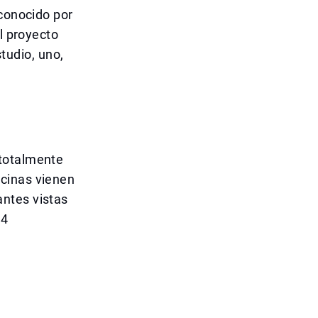
 conocido por
l proyecto
udio, uno,
 totalmente
ocinas vienen
ntes vistas
34