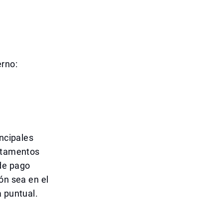
erno:
incipales
artamentos
 de pago
ón sea en el
a puntual.