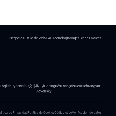
Negocios
Estilo de Vida
EAU
Tecnología
Viajes
Bienes Raíces
English
Русский
中文
हिंदी
اردو
Português
Français
Deutsch
Magyar
Slovenský
lítica de Privacidad
Política de Cookies
Código ético
Verificación de datos