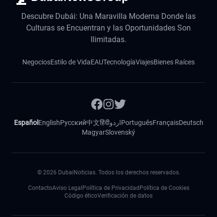
Descubre Dubái: Una Maravilla Moderna Donde las
Culturas se Encuentran y las Oportunidades Son
Ilimitadas.
Negocios
Estilo de Vida
EAU
Tecnología
Viajes
Bienes Raíces
Español
English
Русский
中文
हिंदी
اردو
Português
Français
Deutsch
Magyar
Slovenský
©
2026
DubaiNoticias. Todos los derechos reservados.
Contacto
Aviso Legal
Política de Privacidad
Política de Cookies
Código ético
Verificación de datos