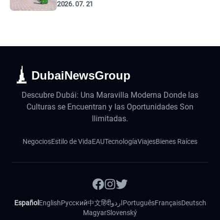
2026. 07. 21
DubaiNewsGroup
Descubre Dubái: Una Maravilla Moderna Donde las
Culturas se Encuentran y las Oportunidades Son
Ilimitadas.
Negocios
Estilo de Vida
EAU
Tecnología
Viajes
Bienes Raíces
Español
English
Русский
中文
हिंदी
اردو
Português
Français
Deutsch
Magyar
Slovenský