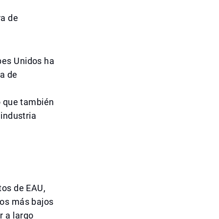
ra de
bes Unidos ha
ma de
no que también
industria
tos de EAU,
ios más bajos
 a largo