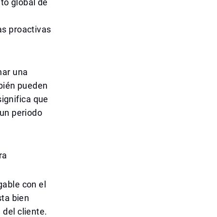
nto global de
as proactivas
nar una
mbién pueden
significa que
 un periodo
ra
gable con el
sta bien
del cliente.