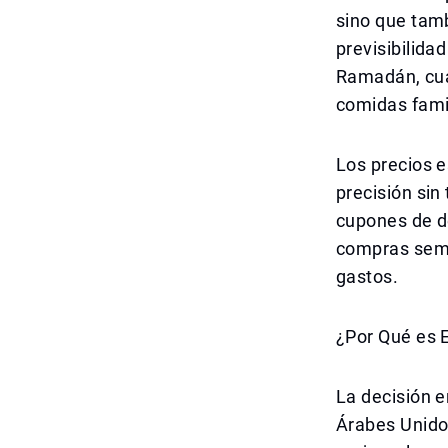
sino que tam
previsibilida
Ramadán, cua
comidas fami
Los precios e
precisión si
cupones de de
compras sema
gastos.
¿Por Qué es 
La decisión e
Árabes Unidos