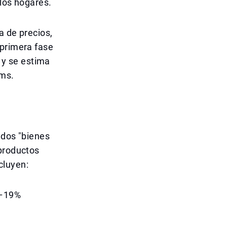
 los hogares.
a de precios,
 primera fase
y se estima
ams.
ados "bienes
 productos
cluyen:
7–19%