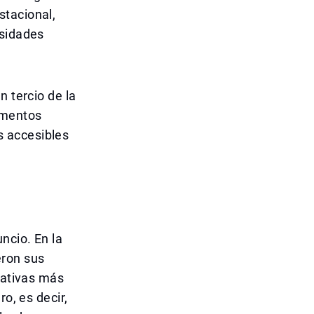
stacional,
esidades
n tercio de la
imentos
s accesibles
ncio. En la
eron sus
tativas más
o, es decir,