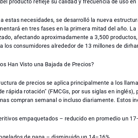
 del producto refleje su calidad y frecuencia de uso en
a estas necesidades, se desarrolló la nueva estructur
entará en tres fases en la primera mitad del año. La
ado, afectando aproximadamente a 3,500 productos, 
 a los consumidores alrededor de 13 millones de dirh
os Han Visto una Bajada de Precios?
uctura de precios se aplica principalmente a los llam
 rápida rotación" (FMCGs, por sus siglas en inglés),
onas compran semanal o incluso diariamente. Estos in
peritivos empaquetados – reducido en promedio un 1
ngelados de papa – disminuido un 14–16%