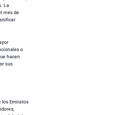
s. La
el mes de
nificar
ayor
ocionales o
que hacen
or sus
 los Emiratos
idores,