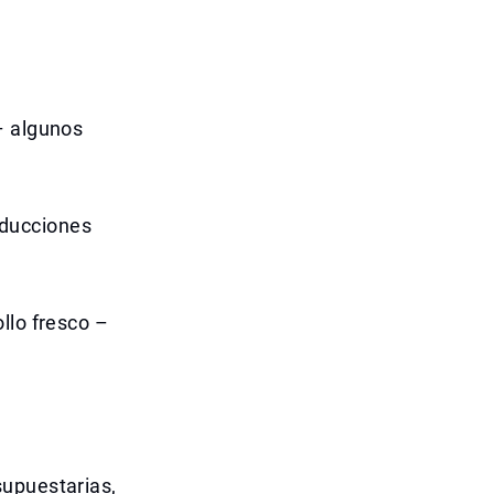
– algunos
educciones
llo fresco –
supuestarias,