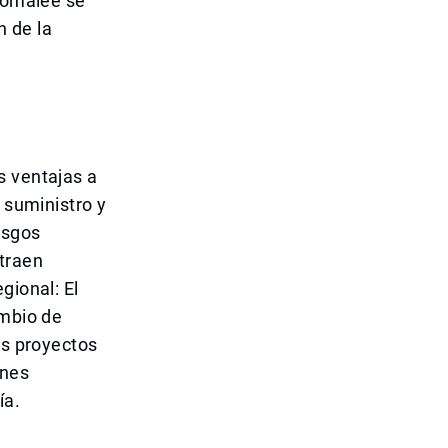
ncomalee se
n de la
s ventajas a
 suministro y
esgos
traen
gional: El
ambio de
os proyectos
ones
ía.