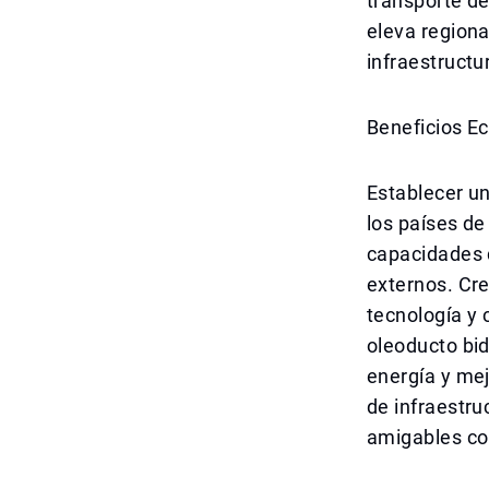
transporte de
eleva region
infraestructu
Beneficios E
Establecer un
los países de
capacidades 
externos. Cr
tecnología y 
oleoducto bid
energía y mej
de infraestru
amigables co