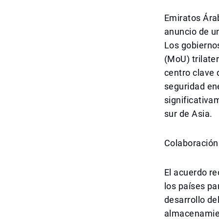
Emiratos Árab
anuncio de un
Los gobierno
(MoU) trilate
centro clave 
seguridad en
significativa
sur de Asia.
Colaboración
El acuerdo re
los países pa
desarrollo d
almacenamien