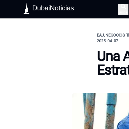
DubaiNoticias
Buscar
EAU, NEGOCIOS, 
2025. 04. 07
Una A
Estra