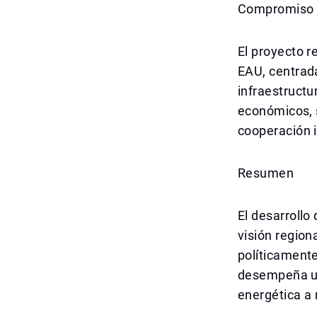
Compromiso d
El proyecto r
EAU, centrada
infraestructu
económicos, s
cooperación i
Resumen
El desarrollo
visión region
políticamente
desempeña un 
energética a 