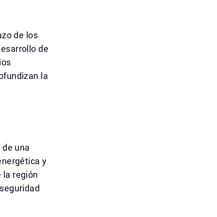
azo de los
esarrollo de
ios
ofundizan la
e de una
energética y
 la región
 seguridad