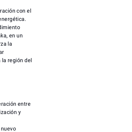
ración con el
energética.
dimiento
nka, en un
rza la
ar
 la región del
eración entre
ización y
n nuevo