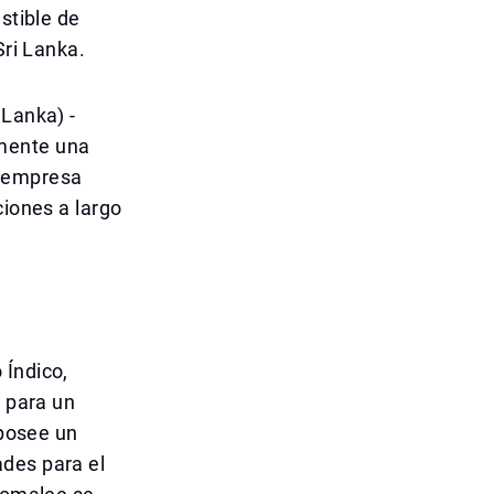
stible de
Sri Lanka.
 Lanka) -
amente una
a empresa
ciones a largo
 Índico,
l para un
 posee un
ades para el