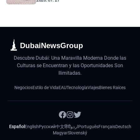
2026. 07. 21
DubaiNewsGroup
Descubre Dubái: Una Maravilla Moderna Donde las
Culturas se Encuentran y las Oportunidades Son
Ilimitadas.
Negocios
Estilo de Vida
EAU
Tecnología
Viajes
Bienes Raíces
Español
English
Русский
中文
हिंदी
اردو
Português
Français
Deutsch
Magyar
Slovenský