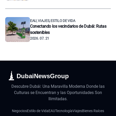
EAU, VIAJES, ESTILO DE VIDA
Conectando los vecindarios de Dubái: Rutas
sostenibles
2026. 07. 21
DubaiNewsGroup
Descubre Dubái: Una Maravilla Moderna Donde las
Culturas se Encuentran y las Oportunidades Son
Ilimitadas.
Negocios
Estilo de Vida
EAU
Tecnología
Viajes
Bienes Raíces