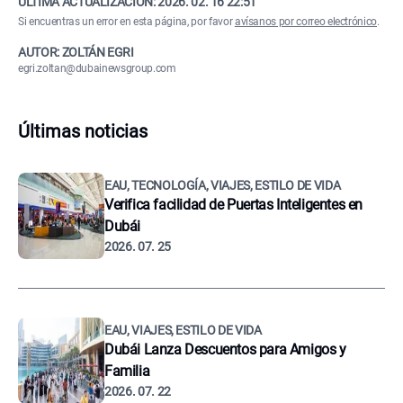
ÚLTIMA ACTUALIZACIÓN:
2026. 02. 16 22:51
Si encuentras un error en esta página, por favor
avísanos por correo electrónico
.
AUTOR: ZOLTÁN EGRI
egri.zoltan@dubainewsgroup.com
Últimas noticias
EAU, TECNOLOGÍA, VIAJES, ESTILO DE VIDA
Verifica facilidad de Puertas Inteligentes en
Dubái
2026. 07. 25
EAU, VIAJES, ESTILO DE VIDA
Dubái Lanza Descuentos para Amigos y
Familia
2026. 07. 22