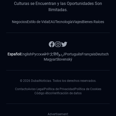
Culturas se Encuentran y las Oportunidades Son
Ilimitadas.
Negocios
Estilo de Vida
EAU
Tecnología
Viajes
Bienes Raíces
Español
English
Русский
中文
हिंदी
اردو
Português
Français
Deutsch
Magyar
Slovenský
©
2026
DubaiNoticias. Todos los derechos reservados.
Contacto
Aviso Legal
Política de Privacidad
Política de Cookies
Código ético
Verificación de datos
Advertisement: