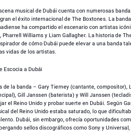
escena musical de Dubái cuenta con numerosas bandas
gran el éxito internacional de The Boxtones. La banda
adiense ha compartido el escenario con artistas icó
Pharrell Williams y Liam Gallagher. La historia de T
nspirador de cómo Dubái puede elevar a una banda tal
as vidas de los artistas.
De Escocia a Dubái
 de la banda – Gary Tierney (cantante, compositor), 
ncipal), Gill Janssen (baterista) y Will Janssen (tecladi
jar el Reino Unido y probar suerte en Dubái. Según Gar
al del Reino Unido estaba saturado, lo que dificulta
talento. Dubái, sin embargo, ofrecía oportunidades c
lbergando sellos discográficos como Sony y Universal,