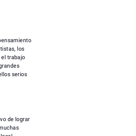
l pensamiento
istas, los
el trabajo
 grandes
llos serios
vo de lograr
n muchas