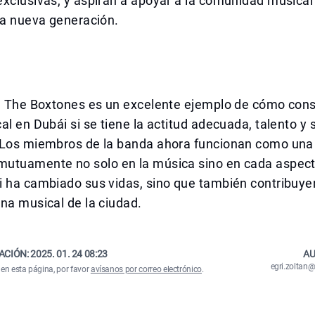
xclusivas, y aspiran a apoyar a la comunidad musical 
la nueva generación.
de The Boxtones es un excelente ejemplo de cómo cons
al en Dubái si se tiene la actitud adecuada, talento y 
 Los miembros de la banda ahora funcionan como una 
utuamente no solo en la música sino en cada aspecto
 ha cambiado sus vidas, sino que también contribuyen
na musical de la ciudad.
ACIÓN:
2025. 01. 24 08:23
AU
egri.zolta
 en esta página, por favor
avísanos por correo electrónico
.