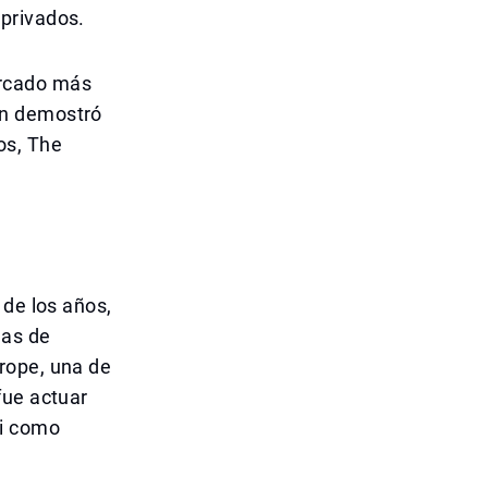
privados.
ercado más
ón demostró
os, The
 de los años,
das de
rope, una de
fue actuar
bi como