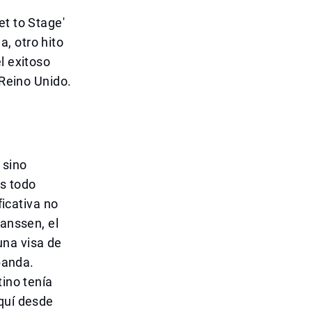
et to Stage'
, otro hito
l exitoso
 Reino Unido.
 sino
os todo
ficativa no
Janssen, el
una visa de
 banda.
tino tenía
aquí desde