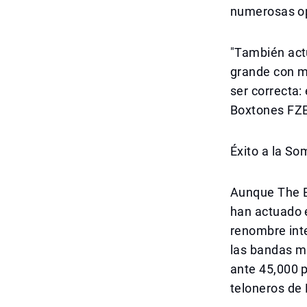
numerosas op
"También act
grande con m
ser correcta
Boxtones FZE,
Éxito a la So
Aunque The Bo
han actuado e
renombre int
las bandas má
ante 45,000 
teloneros de