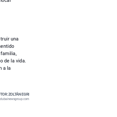
local
truir una
sentido
familia,
 de la vida.
 a la
TOR: ZOLTÁN EGRI
n@dubainewsgroup.com