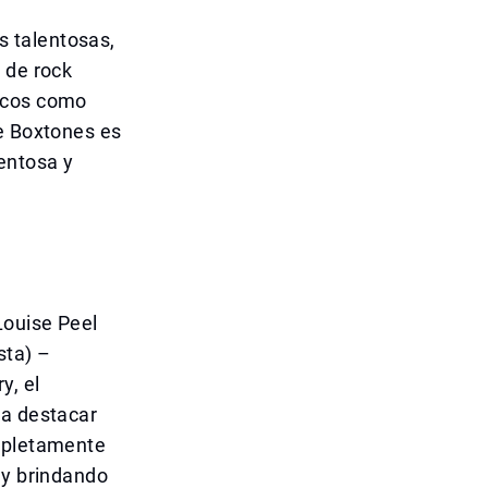
 talentosas,
 de rock
nicos como
he Boxtones es
entosa y
Louise Peel
sta) –
y, el
ba destacar
ompletamente
 y brindando