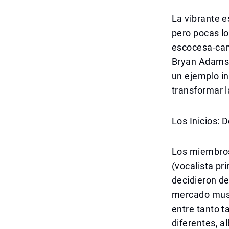
La vibrante 
pero pocas lo
escocesa-can
Bryan Adams, 
un ejemplo i
transformar l
Los Inicios: 
Los miembros
(vocalista pri
decidieron de
mercado music
entre tanto 
diferentes, a