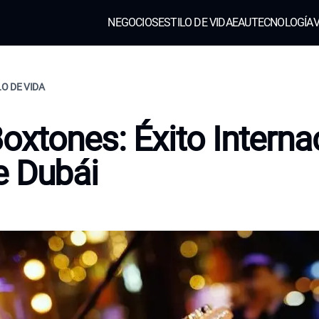
NEGOCIOS
ESTILO DE VIDA
EAU
TECNOLOGÍA
V
LO DE VIDA
oxtones: Éxito Interna
e Dubái