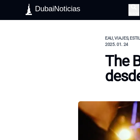
DubaiNoticias
Buscar
EAU, VIAJES, ESTI
2025. 01. 24
The B
desd