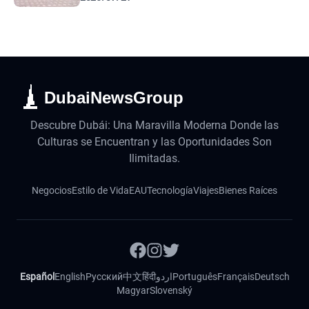
DubaiNewsGroup
Descubre Dubái: Una Maravilla Moderna Donde las
Culturas se Encuentran y las Oportunidades Son
Ilimitadas.
Negocios
Estilo de Vida
EAU
Tecnología
Viajes
Bienes Raíces
Español
English
Русский
中文
हिंदी
اردو
Português
Français
Deutsch
Magyar
Slovenský