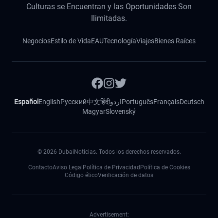
Culturas se Encuentran y las Oportunidades Son
Ilimitadas.
Negocios
Estilo de Vida
EAU
Tecnología
Viajes
Bienes Raíces
Español
English
Русский
中文
हिंदी
اردو
Português
Français
Deutsch
Magyar
Slovenský
©
2026
DubaiNoticias. Todos los derechos reservados.
Contacto
Aviso Legal
Política de Privacidad
Política de Cookies
Código ético
Verificación de datos
Advertisement: