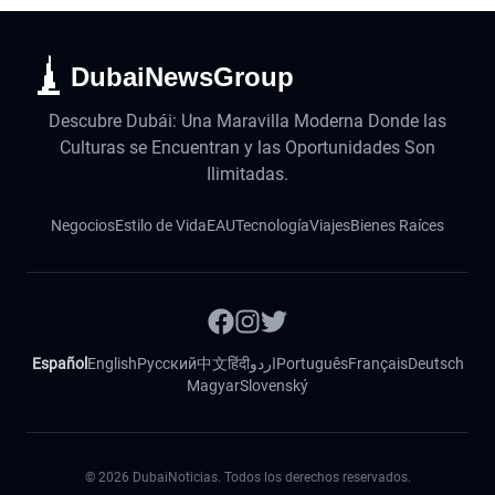
DubaiNewsGroup
Descubre Dubái: Una Maravilla Moderna Donde las
Culturas se Encuentran y las Oportunidades Son
Ilimitadas.
Negocios
Estilo de Vida
EAU
Tecnología
Viajes
Bienes Raíces
Español
English
Русский
中文
हिंदी
اردو
Português
Français
Deutsch
Magyar
Slovenský
©
2026
DubaiNoticias. Todos los derechos reservados.